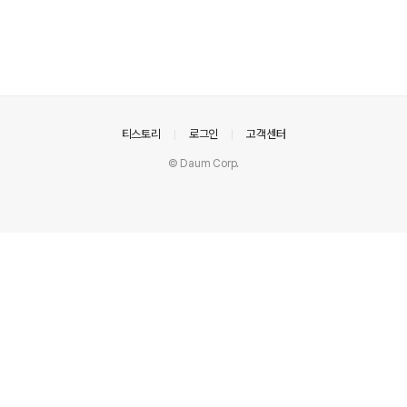
의안내
티스토리
로그인
고객센터
© Daum Corp.