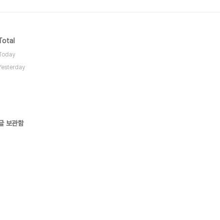
Total
Today
Yesterday
글 보관함