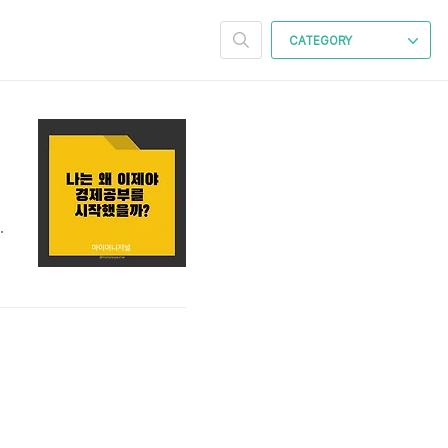
CATEGORY
을
을
족
도