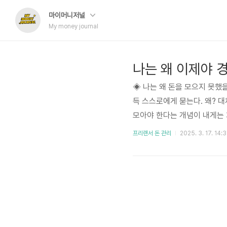
마이머니저널
My money journal
나는 왜 이제야 
◈ 나는 왜 돈을 모으지 못했을
득 스스로에게 묻는다. 왜? 대
모아야 한다는 개념이 내게는
것, 입을 것을 잘 챙겨주셨고
프리랜서 돈 관리
2025. 3. 17. 14:
할 때 우리 몰래 뒤로 할머니
깨달았다면 돈 모으기와 경제 
하긴 했지만 여전히 부모님 댁