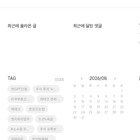
최근에 올라온 글
최근에 달린 댓글
TAG
«
2026/08
»
more
일
월
화
수
목
금
토
챗GPT단점
주식 투자 뉴스
1
2
3
4
5
6
7
8
미국부동산취득절차 #미국부동산투자가이드 #미부가
재테크 경제 뉴스
9
10
11
12
13
14
15
16
17
18
19
20
21
22
재테크
돈모으는법
23
24
25
26
27
28
29
30
31
챗지피티업무
3.3%세금
#소수점 주식 #소수점 주식 거래 #소수점 주식 투자 #사회초년생 재테크 #소액 주식 투자 #소수점 주식 거래 후기 #소수점 주식 수익률 #배당금 받는 소수점 주식 #해외 소수점 주식 #주식 초보 재테크
주식 유튜브 채널
경제상식
돈이돈을벌게하라